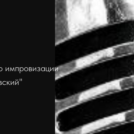
о импровизации
вский"