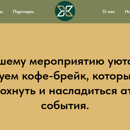
вы
Партнеры
О нас
На
шему мероприятию уют
уем кофе-брейк, котор
дохнуть и насладиться 
события.