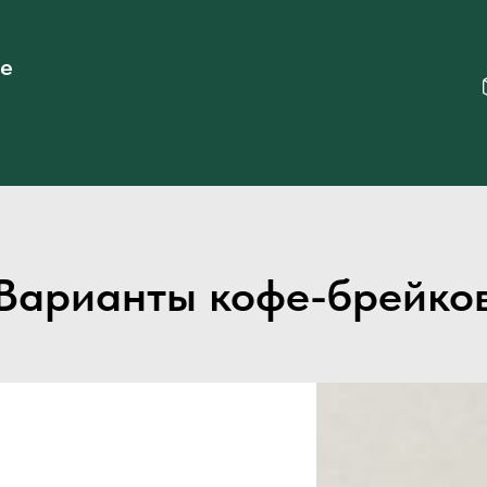
ые
Варианты кофе-брейко