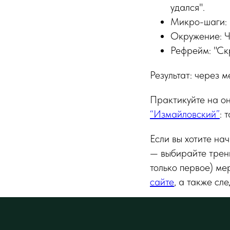
удался".
Микро-шаги: 1
Окружение: Ч
Рефрейм: "Ск
Результат: через 
Практикуйте на он
“Измайловский”
: 
Если вы хотите на
— выбирайте трен
только первое) ме
сайте
, а также с