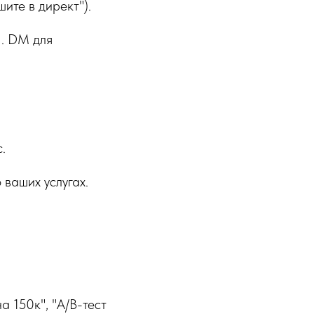
те в директ").
I. DM для
.
ваших услугах.
а 150к", "A/B-тест