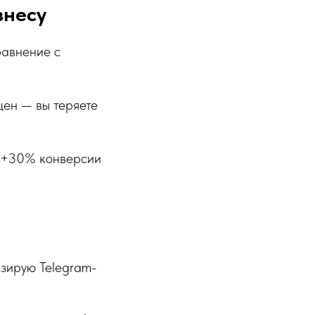
знесу
равнение с
 цен — вы теряете
я +30% конверсии
изирую Telegram-