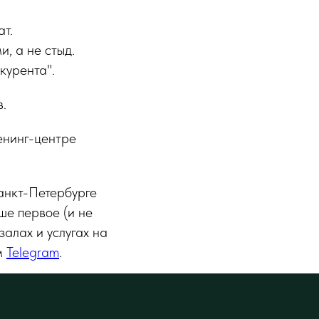
ат.
, а не стыд.
курента".
в.
енинг-центре
анкт-Петербурге
ше первое (и не
залах и услугах на
м
Telegram
.