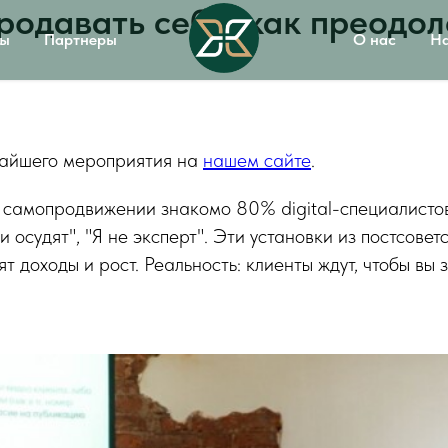
родавать себя: как преодол
вы
Партнеры
О нас
На
жайшего мероприятия на
нашем сайте
.
 самопродвижении знакомо 80% digital-специалистов
и осудят", "Я не эксперт". Эти установки из постсовет
т доходы и рост. Реальность: клиенты ждут, чтобы вы 