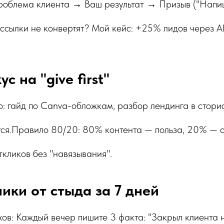
роблема клиента → Ваш результат → Призыв ("Напиши
сылки не конвертят? Мой кейс: +25% лидов через A
с на "give first"
: гайд по Canva-обложкам, разбор лендинга в сторис
ся.Правило 80/20: 80% контента — польза, 20% — о 
ткликов без "навязывания".
ники от стыда за 7 дней
ов: Каждый вечер пишите 3 факта: "Закрыл клиента н