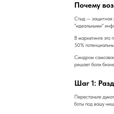
Почему воз
Стыд — защитная р
"идеальными" инф
В маркетинге это п
50% потенциальны
Синдром самозван
решает боли бизне
Шаг 1: Разд
Перестаньте думат
боты под вашу ниш