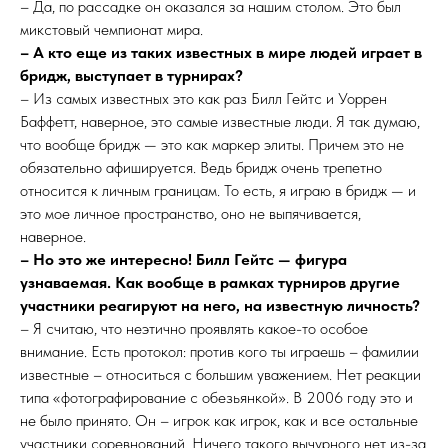
– Да, по рассадке он оказался за нашим столом. Это был
микстовый чемпионат мира.
– А кто еще из таких известных в мире людей играет в
бридж, выступает в турнирах?
– Из самых известных это как раз Билл Гейтс и Уоррен
Баффетт, наверное, это самые известные люди. Я так думаю,
что вообще бридж — это как маркер элиты. Причем это не
обязательно афишируется. Ведь бридж очень трепетно
относится к личным границам. То есть, я играю в бридж — и
это мое личное пространство, оно не выпячивается,
наверное.
– Но это же интересно! Билл Гейтс — фигура
узнаваемая. Как вообще в рамках турниров другие
участники реагируют на него, на известную личность?
– Я считаю, что неэтично проявлять какое-то особое
внимание. Есть протокол: против кого ты играешь – фамилии
известные – относиться с большим уважением. Нет реакции
типа «фотографирование с обезьянкой». В 2006 году это и
не было принято. Он – игрок как игрок, как и все остальные
участники соревнований. Ничего такого вычурного нет из-за