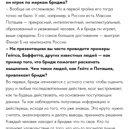
он игрок по меркам бриджа?
– Вообще не отслеживаю. Но в первой тройке его тогда
точно не было. У нас, например, в России есть Максим
Поташев — прекрасный, интеллигентный, интеллектуальный,
образованный и уважаемый человек. А в бридж он играет,
выше середины. Его самое большое достижение — выиграл
Финал Б на чемпионате России.
– На презентациях вы часто приводите примеры
Гейтса, Баффетта, других известных людей — как
пример того, что бридж помогает раскачать
мышление. Чем таких людей, как Гейтс и Поташев,
привлекает бридж?
Во-первых, бридж начинается с устного счета: чтобы оценить
руку и любые последовательные действия, мозг выстраивает,
как ты будешь действовать, на основании поступающих
данных. Ты как наблюдатель получаешь информацию и
действуешь, исходя из того, что уже знаешь. Это круто: нужно
считать, анализировать и делать выводы, принимать решения.
Каждый человек находит в бридже что-то свое. Кто-то
получает удовольствие от того, что что-то посчитал лучше