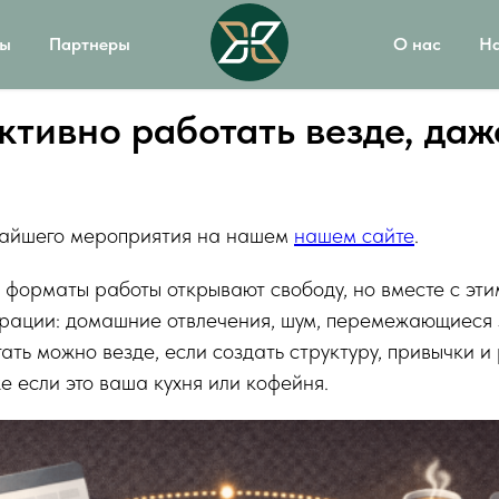
вы
Партнеры
О нас
На
ктивно работать везде, даж
жайшего мероприятия на нашем
нашем сайте
.
 форматы работы открывают свободу, но вместе с эти
трации: домашние отвлечения, шум, перемежающиеся 
ть можно везде, если создать структуру, привычки и
е если это ваша кухня или кофейня.