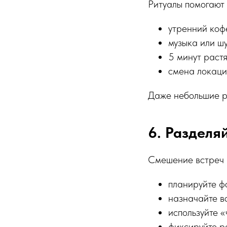
Ритуалы помогают 
утренний коф
музыка или ш
5 минут раст
смена локаци
Даже небольшие р
6. Разделя
Смешение встреч 
планируйте ф
назначайте в
используйте «
фиксируйте р