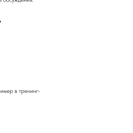
у
.
имер в тренинг-