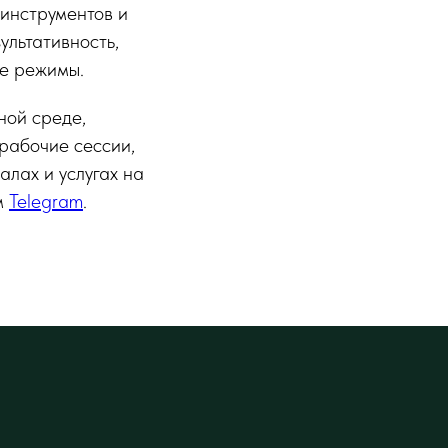
инструментов и
ультативность,
ые режимы.
ной среде,
рабочие сессии,
алах и услугах на
м
Telegram
.