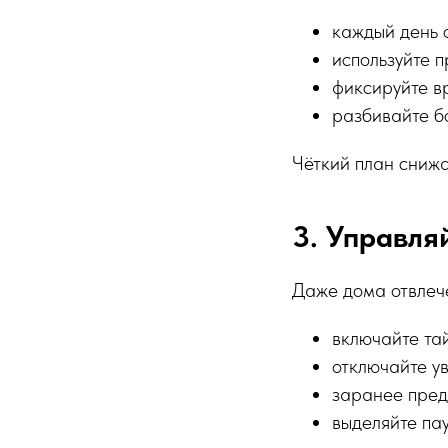
каждый день 
используйте 
фиксируйте в
разбивайте б
Чёткий план снижа
3. Управля
Даже дома отвлече
включайте та
отключайте у
заранее пред
выделяйте пау