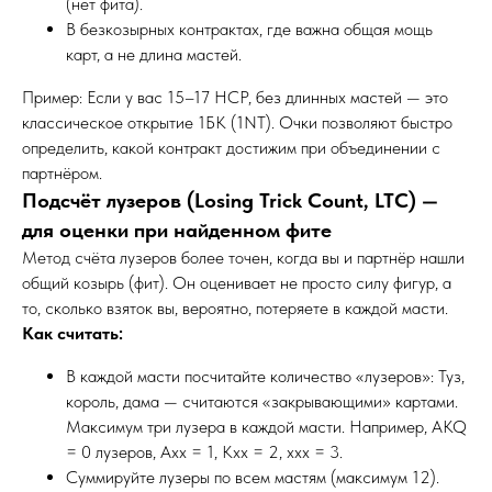
(нет фита).
В безкозырных контрактах, где важна общая мощь
карт, а не длина мастей.
Пример: Если у вас 15–17 HCP, без длинных мастей — это
классическое открытие 1БК (1NT). Очки позволяют быстро
определить, какой контракт достижим при объединении с
партнёром.
Подсчёт лузеров (Losing Trick Count, LTC) —
для оценки при найденном фите
Метод счёта лузеров более точен, когда вы и партнёр нашли
общий козырь (фит). Он оценивает не просто силу фигур, а
то, сколько взяток вы, вероятно, потеряете в каждой масти.
Как считать:
В каждой масти посчитайте количество «лузеров»: Туз,
король, дама — считаются «закрывающими» картами.
Максимум три лузера в каждой масти. Например, AKQ
= 0 лузеров, Axx = 1, Kxx = 2, xxx = 3.
Суммируйте лузеры по всем мастям (максимум 12).