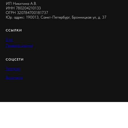
ИП Никитина А.В.
ИНН 780204210133
ОГРН 320784700181737
Юр. адрес: 190013, Санкт-Петербург, Бронницкая ул, д. 37
ССЫЛКИ
Блог
Правила центра
СОЦСЕТИ
Telegram
Вконтакте