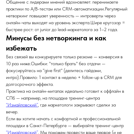
Общение с лидерами мнений вдохновляет: перенимаете
практики по A/B-тестам или CRM-автоматизации.Регулярный
нетворкинг повышает уверенность — интроверты через
онлайн-чаты выходят на уровень эксперта.Шире кругозор =
быстрее рост: от junior до lead-маркетолога за 1–2 года.
Минусы без нетворкинга и как
избежать
Без связей вы конкурируете только резюме — конверсия в
10 раз ниже.Ошибки: "только брать" без отдачи —
фокусируйтесь на "give first" (делитесь гайдами,
интро).Правило: 1 контакт в неделю + follow-up в CRM для
долгосрочного эффекта.
Практика на онлайн-митапах идеально готовит к оффлайн в
СПб — например, на площадке тренинг-центра
“Измайловский”
, где маркетологи закрывают сделки за
вечер.
Если вы хотите начать с комфортной и профессиональной
площадки в Санкт-Петербурге — выбирайте тренинг-центр
“Измайловский”
. Мы поможем провести ваше первое (и не