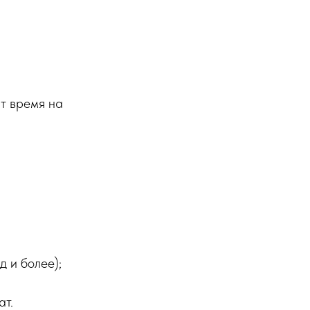
ят время на
д и более);
ат.