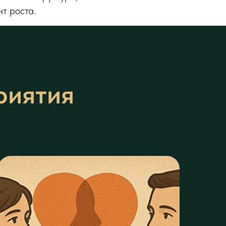
т роста.
риятия