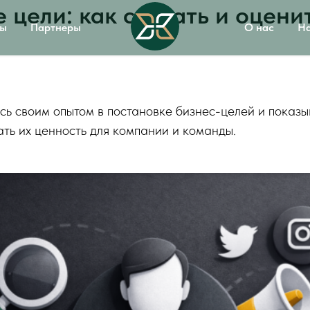
цели: как создать и оцени
вы
Партнеры
О нас
На
юсь своим опытом в постановке бизнес-целей и показы
ть их ценность для компании и команды.