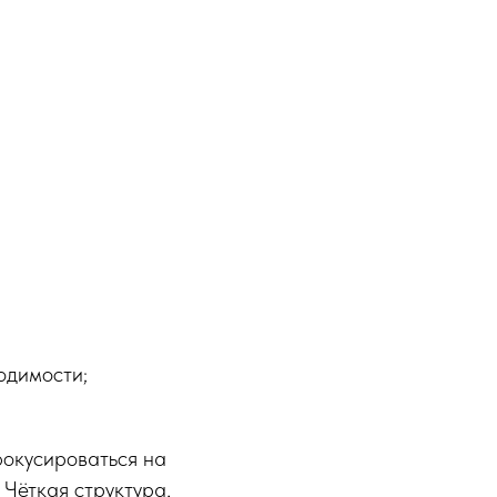
одимости;
фокусироваться на
 Чёткая структура,