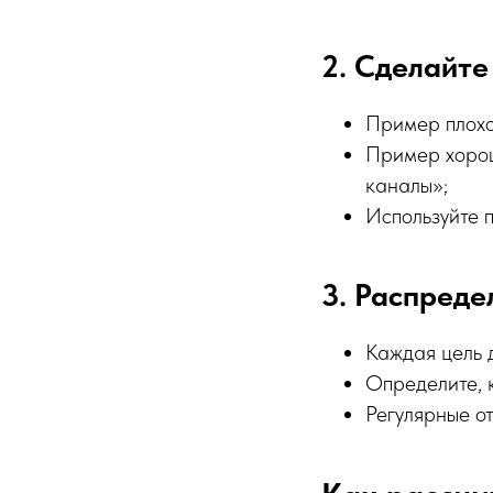
2. Сделайт
Пример плохо
Пример хорош
каналы»;
Используйте п
3. Распреде
Каждая цель 
Определите, к
Регулярные от