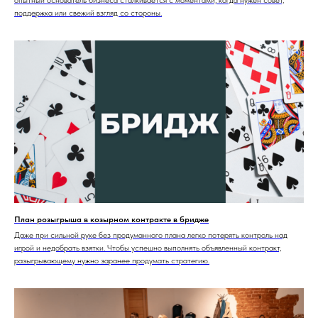
опытный основатель бизнеса сталкивается с моментами, когда нужен совет,
поддержка или свежий взгляд со стороны.
План розыгрыша в козырном контракте в бридже
Даже при сильной руке без продуманного плана легко потерять контроль над
игрой и недобрать взятки. Чтобы успешно выполнять объявленный контракт,
разыгрывающему нужно заранее продумать стратегию.